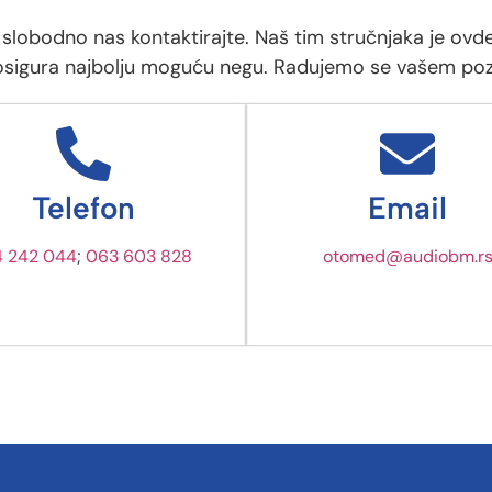
a, slobodno nas kontaktirajte. Naš tim stručnjaka je o
 osigura najbolju moguću negu. Radujemo se vašem poz
Telefon
Email
4 242 044
;
063 603 828
otomed@audiobm.r