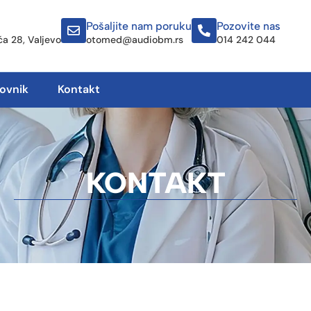
Pošaljite nam poruku
Pozovite nas
a 28, Valjevo
otomed@audiobm.rs
014 242 044
ovnik
Kontakt
KONTAKT