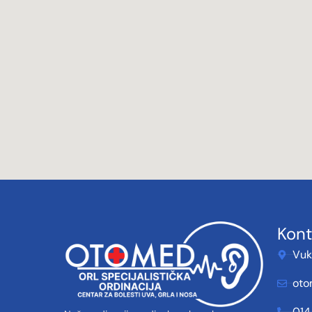
Kon
Vuk
oto
014