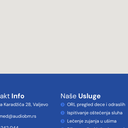
takt
Info
Naše
Usluge
a Karadžića 28, Valjevo
ORL pregled dece i odraslih
Ispitivanje oštećenja sluha
med@audiobm.rs
Lečenje zujanja u ušima
 242 044