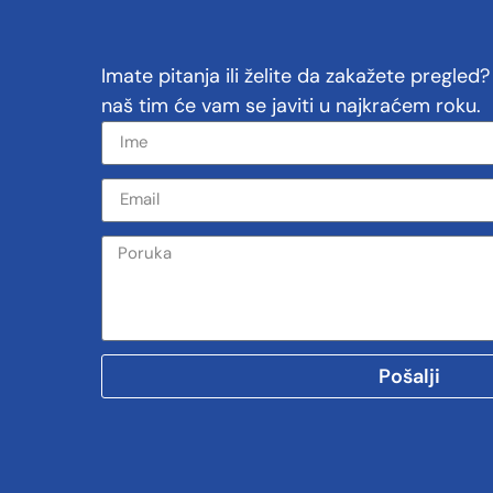
Imate pitanja ili želite da zakažete pregled
naš tim će vam se javiti u najkraćem roku.
Pošalji