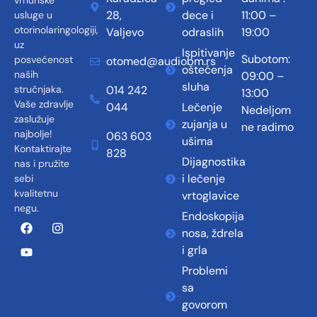
vrhunske
28,
dece i
11:00 –
usluge u
otorinolaringologiji,
Valjevo
odraslih
19:00
uz
Ispitivanje
Subotom:
posvećenost
otomed@audiobm.rs
oštećenja
naših
09:00 –
sluha
014 242
stručnjaka.
13:00
Vaše zdravlje
044
Lečenje
Nedeljom
zaslužuje
zujanja u
ne radimo
najbolje!
063 603
ušima
Kontaktirajte
828
Dijagnostika
nas i pružite
i lečenje
sebi
kvalitetnu
vrtoglavice
negu.
Endoskopija
nosa, ždrela
i grla
Problemi
sa
govorom